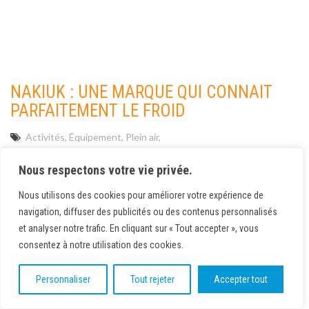
NAKIUK : UNE MARQUE QUI CONNAIT
PARFAITEMENT LE FROID
Activités
Équipement
Plein air
Québec, le 21 janvier 2017. C’est samedi et le ciel est d’un
Nous respectons votre vie privée.
bleu éclatant. La neige est éblouissante et le froid est
coupant. Vous avez un évènement prévu à l’extérieur, mais
Nous utilisons des cookies pour améliorer votre expérience de
vous hésitez à affronter le temps. Vos options : 1- Doubler
navigation, diffuser des publicités ou des contenus personnalisés
vos bottillons de deux ou trois paires de chaussettes de laine
et analyser notre trafic. En cliquant sur « Tout accepter », vous
tricotées serré […]
consentez à notre utilisation des cookies.
Personnaliser
Tout rejeter
Accepter tout
Lire la suite