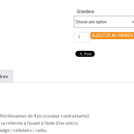
Grandeur
quantité
AJOUTER AU PANIER
de
VESTE
DE
SÉCURITÉ
FILET-
VIKING
ires
léchissantes de 4 po (couleur contrastante).
se referme à l’avant à l’aide d’un velcro.
ge / cellulaire / radio.