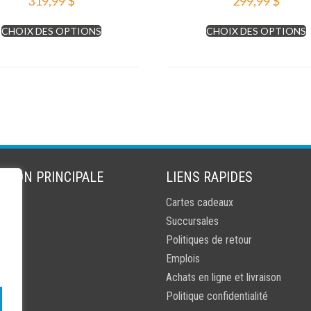
319,99
$
299,99
$
Ce
CHOIX DES OPTIONS
CHOIX DES OPTIONS
produit
p
a
plusieurs
p
variations.
v
Les
L
options
o
peuvent
p
être
ê
choisies
c
ATION PRINCIPALE
LIENS RAPIDES
sur
s
s
Cartes cadeaux
la
l
Succursales
page
du
Politiques de retour
produit
p
Emplois
Achats en ligne et livraison
Politique confidentialité