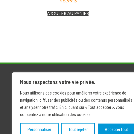
46,99
$
AJOUTER AU PANIER
NAVIG
Nous respectons votre vie privée.
À propo
Sans Frais
Nous utilisons des cookies pour améliorer votre expérience de
Blogue
1 866-220-2141
navigation, diffuser des publicités ou des contenus personnalisés
Contact
et analyser notre trafic. En cliquant sur « Tout accepter », vous
consentez à notre utilisation des cookies.
Personnaliser
Tout rejeter
Accepter tout