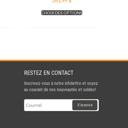
261,99
$
Ce
Ce
CHOIX DES OPTIONS
roduit
produit
a
a
lusieurs
plusieurs
ariations.
variations.
es
Les
ptions
options
euvent
peuvent
tre
être
hoisies
choisies
RESTEZ EN CONTACT
ur
sur
Inscrivez-vous à notre infolettre et soyez
a
la
au courant de nos nouveautés et soldes!
page
page
du
du
roduit
produit